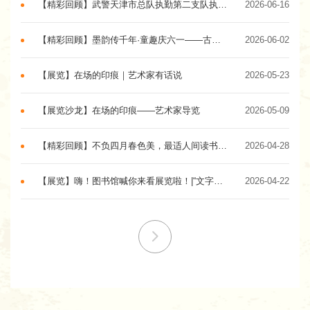
【精彩回顾】武警天津市总队执勤第二支队执勤十七中队图书流通站成立仪式圆满举行
2026-06-16
【精彩回顾】墨韵传千年·童趣庆六一——古法印刷体验活动圆满结束！
2026-06-02
【展览】在场的印痕｜艺术家有话说
2026-05-23
【展览沙龙】在场的印痕——艺术家导览
2026-05-09
【精彩回顾】不负四月春色美，最适人间读书时——“City Read”阅读活动圆满落幕！
2026-04-28
【展览】嗨！图书馆喊你来看展览啦！|“文字之下——书籍演进简史”——从“刻字狂魔”到“电子书”：这波“进化”太酷炫了！
2026-04-22