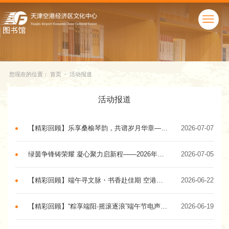
您现在的位置：
首页
-
活动报道
活动报道
【精彩回顾】乐享桑榆琴韵，共谱岁月华章——中老年艺术培训班2025级钢琴班第三场班级汇演圆满落幕！
2026-07-07
绿茵争锋铸荣耀 凝心聚力启新程——2026年天津港保税区第十六届足球赛圆满闭幕
2026-07-05
【精彩回顾】端午寻文脉・书香赴佳期 空港文化中心端午民俗体验活动圆满落幕！
2026-06-22
【精彩回顾】“粽享端阳·摇滚逐浪”端午节电声专场演出活动成功举办
2026-06-19