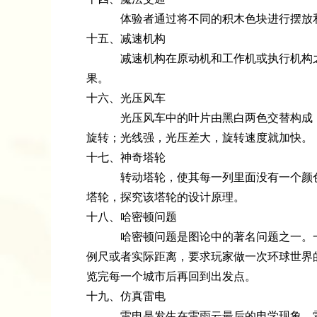
体验者通过将不同的积木色块进行摆放和
十五、减速机构
减速机构在原动机和工作机或执行机构之间
果。
十六、光压风车
光压风车中的叶片由黑白两色交替构成，光
旋转；光线强，光压差大，旋转速度就加快。
十七、神奇塔轮
转动塔轮，使其每一列里面没有一个颜色是
塔轮，探究该塔轮的设计原理。
十八、哈密顿问题
哈密顿问题是图论中的著名问题之一。一个
例尺或者实际距离，要求玩家做一次环球世界
览完每一个城市后再回到出发点。
十九、仿真雷电
雷电是发生在雷雨云最后的电学现象，雷雨