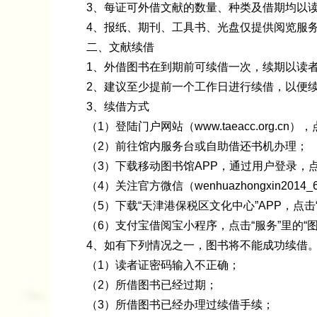
3、每证可外借文献的数量、种类及借期均以
4、报纸、期刊、工具书、光盘仅提供阅览服
二、文献续借
1、外借图书在到期前可续借一次，续期以读
2、建议至少提前一个工作日进行续借，以便
3、续借方式
（1）登陆门户网站（www.taeacc.org.
（2）前往馆内服务台或自助借还书机办理；
（3）下载移动图书馆APP，通过用户登录，点
（4）关注官方微信（wenhuazhongxin20
（5）下载“天津港保税区文化中心”APP，点击
（6）支付宝借阅宝小程序，点击“服务”里的“
4、如有下列情况之一，图书将不能成功续借
（1）读者证密码输入不正确；
（2）所借图书已经过期；
（3）所借图书已经办理过续借手续；