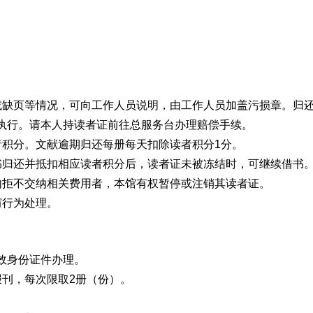
或缺页等情况，可向工作人员说明，由工作人员加盖污损章。归
执行。请本人持读者证前往总服务台办理赔偿手续。
者积分。文献逾期归还每册每天扣除读者积分1分。
书归还并抵扣相应读者积分后，读者证未被冻结时，可继续借书
内拒不交纳相关费用者，本馆有权暂停或注销其读者证。
窃行为处理。
效身份证件办理。
报刊，每次限取2册（份）。
。