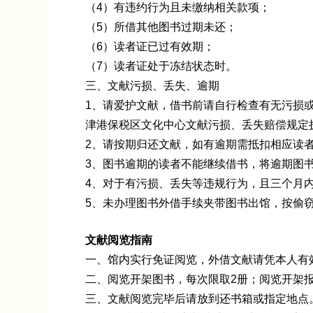
（4）有违约行为且未缴纳相关款项；
（5）所借其他图书过期未还；
（6）读者证已过有效期；
（7）读者证处于冻结状态时。
三、文献污损、丢失、逾期
1、请爱护文献，借书前请自行检查有无污损
津港保税区文化中心文献污损、丢失赔偿规定
2、请按期归还文献，如有逾期需抵扣相应读
3、图书逾期的读者不能继续借书，将逾期图
4、对于有污损、丢失等违规行为，且三个月
5、未办理图书外借手续夹带图书出馆，按偷
文献阅览指南
一、馆内实行免证阅览，外借文献请凭本人有
二、阅览开架图书，每次限取2册；阅览开架
三、文献阅览完毕后请放到还书箱或指定地点