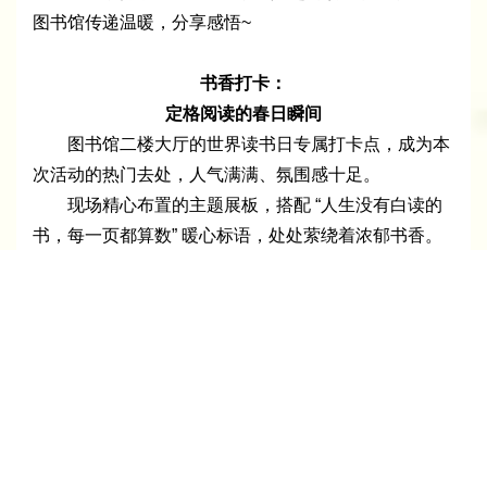
读者凭借在社交平台分享#空港文化中心很高兴与
你共读一本书#话题，领取定制冰箱贴，这些小巧的纪
念品，成为了共读时光的珍贵见证。
此活动持续至4月30日，感兴趣的读者朋友欢迎来
图书馆传递温暖，分享感悟~
书香打卡：
定格阅读的春日瞬间
图书馆二楼大厅的世界读书日专属打卡点，成为本
次活动的热门去处，人气满满、氛围感十足。