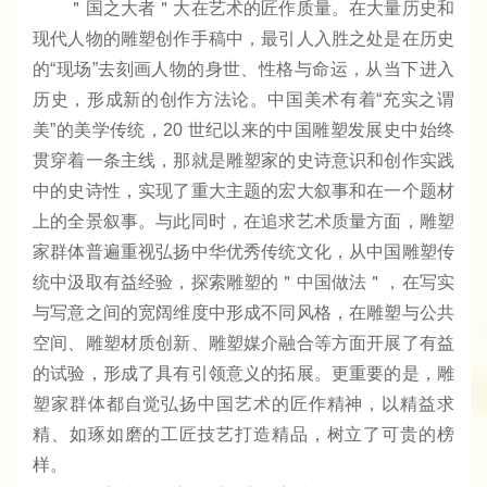
＂国之大者＂大在艺术的匠作质量。在大量历史和
现代人物的雕塑创作手稿中，最引人入胜之处是在历史
的“现场”去刻画人物的身世、性格与命运，从当下进入
历史，形成新的创作方法论。中国美术有着“充实之谓
美”的美学传统，20 世纪以来的中国雕塑发展史中始终
贯穿着一条主线，那就是雕塑家的史诗意识和创作实践
中的史诗性，实现了重大主题的宏大叙事和在一个题材
上的全景叙事。与此同时，在追求艺术质量方面，雕塑
家群体普遍重视弘扬中华优秀传统文化，从中国雕塑传
统中汲取有益经验，探索雕塑的＂中国做法＂，在写实
与写意之间的宽阔维度中形成不同风格，在雕塑与公共
空间、雕塑材质创新、雕塑媒介融合等方面开展了有益
的试验，形成了具有引领意义的拓展。更重要的是，雕
塑家群体都自觉弘扬中国艺术的匠作精神，以精益求
精、如琢如磨的工匠技艺打造精品，树立了可贵的榜
样。