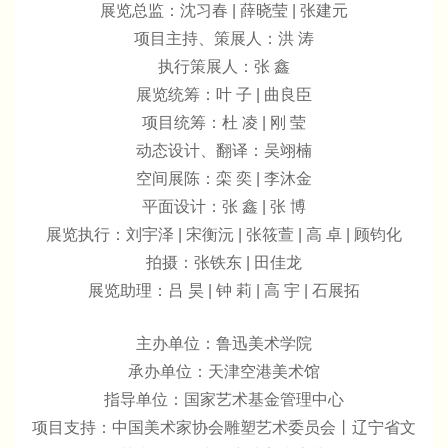
展览总监：沈习春 | 薛晓莹 | 张建元
项目主持、策展人：洪 涛
执行策展人：张 鑫
展览统筹：叶 子 | 曲良臣
项目统筹：杜 凌 | 刚 莹
动态设计、翻译：吴翊楠
空间展陈：栾 奕 | 李沐金
平面设计：张 鑫 | 张 博
展览执行：刘宇泽 | 宋衡沅 | 张筱萱 | 高 卓 | 顾钧化
拍摄：张铁东 | 田佳龙
展览助理：吕 昊 | 钟 莉 | 高 宇 | 石展拓
主办单位：鲁迅美术学院
承办单位：天津空港美术馆
指导单位：国家艺术基金管理中心
项目支持：中国美术家协会雕塑艺术委员会丨辽宁省文