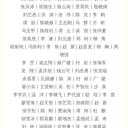
焦兴涛丨班陵生丨陈云岗丨景育民丨殷晓烽
刘艺杰丨洪 涛丨张 伟丨陈 克丨李 鹤
谭 勋丨陈晓春丨王志刚 | 马 辉丨方 昕
马文甲丨陈栓柱丨谭 云丨谈 强丨张仲夏
张嵩焘丨李 遂丨刘元捷丨邓 柯丨柳 青
胡泉纯丨冯崇利丨李 旭 | 赵 展 | 赵彦龙丨韩 枫丨周
增强
李 罡丨凌志翔丨姬广建丨付 岩丨张海军
龙 翔丨孟庆祝丨钱云可丨刘杰勇丨张克端
余晨星丨孔丽娜丨陈 涛丨付 姬丨广 建
翟小实丨王世刚丨吴 彤丨尹智欣丨沙 泉
李学兵丨温 洋丨李继飞丨尹代波丨邸 琨丨李 震
廖登海丨赵天智丨张艺莞丨孙路阳丨赵 盾
张宇彤丨陈 刚丨曹淑海丨谭 炜丨杜 鹏
胡雪冰丨郭其鹏丨蔡增杰丨孟德武丨孟 奇
刘 炜丨涂啦啦丨武智勇丨洪 波丨项赛花