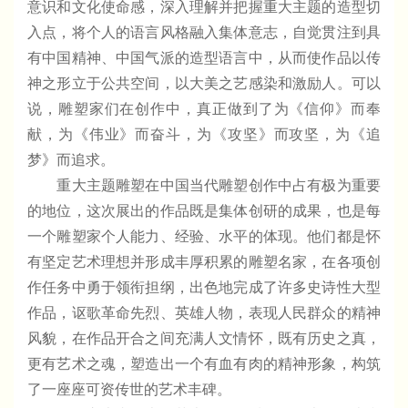
意识和文化使命感，深入理解并把握重大主题的造型切
入点，将个人的语言风格融入集体意志，自觉贯注到具
有中国精神、中国气派的造型语言中，从而使作品以传
神之形立于公共空间，以大美之艺感染和激励人。可以
说，雕塑家们在创作中，真正做到了为《信仰》而奉
献，为《伟业》而奋斗，为《攻坚》而攻坚，为《追
梦》而追求。
重大主题雕塑在中国当代雕塑创作中占有极为重要
的地位，这次展出的作品既是集体创研的成果，也是每
一个雕塑家个人能力、经验、水平的体现。他们都是怀
有坚定艺术理想并形成丰厚积累的雕塑名家，在各项创
作任务中勇于领衔担纲，出色地完成了许多史诗性大型
作品，讴歌革命先烈、英雄人物，表现人民群众的精神
风貌，在作品开合之间充满人文情怀，既有历史之真，
更有艺术之魂，塑造出一个有血有肉的精神形象，构筑
了一座座可资传世的艺术丰碑。