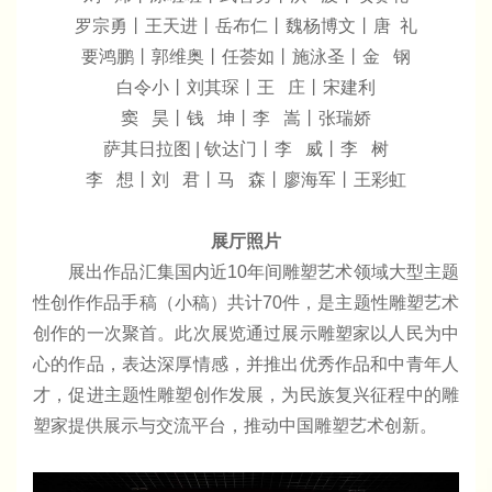
罗宗勇丨王天进丨岳布仁丨魏杨博文丨唐 礼
要鸿鹏丨郭维奥丨任荟如丨施泳圣丨金 钢
白令小丨刘其琛丨王 庄丨宋建利
窦 昊丨钱 坤丨李 嵩丨张瑞娇
萨其日拉图 | 钦达门丨李 威丨李 树
李 想丨刘 君丨马 森丨廖海军丨王彩虹
展厅照片
展出作品汇集国内近10年间雕塑艺术领域大型主题
性创作作品手稿（小稿）共计70件，是主题性雕塑艺术
创作的一次聚首。此次展览通过展示雕塑家以人民为中
心的作品，表达深厚情感，并推出优秀作品和中青年人
才，促进主题性雕塑创作发展，为民族复兴征程中的雕
塑家提供展示与交流平台，推动中国雕塑艺术创新。