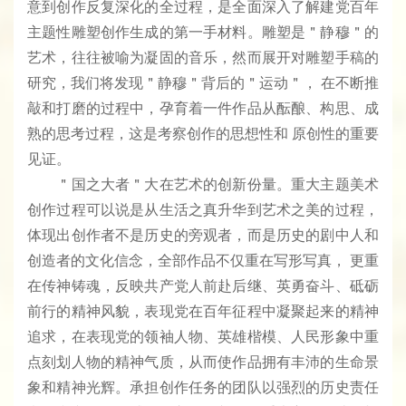
意到创作反复深化的全过程，是全面深入了解建党百年
主题性雕塑创作生成的第一手材料。雕塑是＂静穆＂的
艺术，往往被喻为凝固的音乐，然而展开对雕塑手稿的
研究，我们将发现＂静穆＂背后的＂运动＂， 在不断推
敲和打磨的过程中，孕育着一件作品从酝酿、构思、成
熟的思考过程，这是考察创作的思想性和 原创性的重要
见证。
＂国之大者＂大在艺术的创新份量。重大主题美术
创作过程可以说是从生活之真升华到艺术之美的过程，
体现出创作者不是历史的旁观者，而是历史的剧中人和
创造者的文化信念，全部作品不仅重在写形写真， 更重
在传神铸魂，反映共产党人前赴后继、英勇奋斗、砥砺
前行的精神风貌，表现党在百年征程中凝聚起来的精神
追求，在表现党的领袖人物、英雄楷模、人民形象中重
点刻划人物的精神气质，从而使作品拥有丰沛的生命景
象和精神光辉。承担创作任务的团队以强烈的历史责任