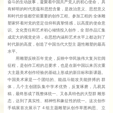
奋斗的生动故事，凝聚着中国共产党人的初心使命， 具
有鲜明的时代意蕴和思想含量，是政治意义、思想意义
和时代价值都空前重要的创作工程。参加工程的 全体雕
塑家怀着对党的坚定信仰和真挚情感，以高度的使命意
识、文化责任和艺术初心倾情投入创作，全 部作品汇集
成宏大的视觉史诗，在思想内涵和艺术水平上都达到了
时代新的高度，创造了中国当代大型主 题性雕塑的最高
水平。
用雕塑反映百年党史，反映中华民族伟大复兴壮阔
征程，是创作工程的总要求，也是在新中国以来历次重
大主题美术创作经验的基础上形成的新目标和新课题。
中国美术家是一个团结的、能战斗能攻关能拼搏的 群
体，几个主创团队集中学术优势，反复琢磨，几易其
稿，最终形成了既整体统一、又各具特色的大型群 雕形
态，达到了真实性、精神性和象征性的统一。这次创作
手稿展首次展示了 4 组主题雕塑从创作草图构思、 立