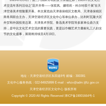
术交流年系列活动之“花开并蒂——张双凤、娜塔莉・科尔特双个展”在天
津空港美术馆隆重开幕。本次展览由天津港保税区文教局、天津港保税区
商务局联合主办，天津空港经济区文化中心等单位承办，比利时瓦隆大区
外贸和外国投资总署、天津美术学院、鲁迅美术学院等多家单位鼎力支
持，是中比文化艺术交流的重要实践，更是以巾帼艺术力量献礼三八妇女
节的文化盛事，展期将持续至4月19日。
地址：天津空港经济区东四道8号 邮编：300381
文化中心服务热线：022-84925899 E-mail：whzx@adm.tjftz.gov.cn
天津空港经济区文化中心 版权所有
Copyright © 2020 All Rights Reserved 津ICP备19001664号-1