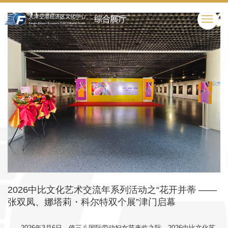
2026中比文化艺术交流年系列活动之“花开并蒂 ——
张双凤、娜塔莉・科尔特双个展”津门启幕
2026年3月6日，值三八国际劳动妇女节来临之际，2026中比文化艺