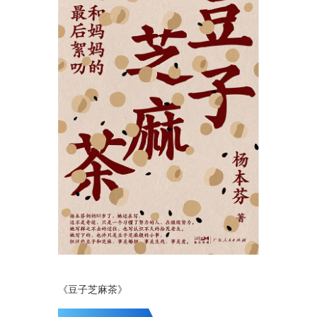
《豆子芝麻茶》