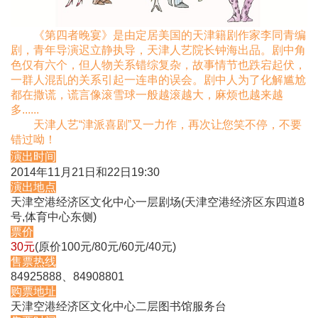
《第四者晚宴》是由定居美国的天津籍剧作家李同青编
剧，青年导演迟立静执导，天津人艺院长钟海出品。剧中角
色仅有六个，但人物关系错综复杂，故事情节也跌宕起伏，
一群人混乱的关系引起一连串的误会。剧中人为了化解尴尬
都在撒谎，谎言像滚雪球一般越滚越大，麻烦也越来越
多......
天津人艺“津派喜剧”又一力作，再次让您笑不停，不
要
错过呦！
演出时间
2014年11月21日和22日19:30
演出地点
天津空港经济区文化中心一层剧场(天津空港经济区东四道8
号,体育中心东侧)
票价
30元
(原价100元/80元/60元/40元)
售票热线
84925888、84908801
购票地址
天津空港经济区文化中心二层图书馆服务台