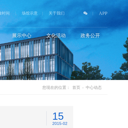
放时间
|
场馆示意
|
关于我们
|
APP
展示中心
文化活动
政务公开
您现在的位置：
首页
-
中心动态
15
2015-02