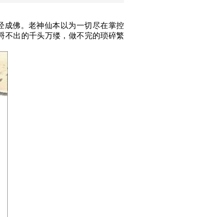
经成佛。老神仙本以为一切尽在掌控
捋不出的千头万缕，做不完的琐碎繁