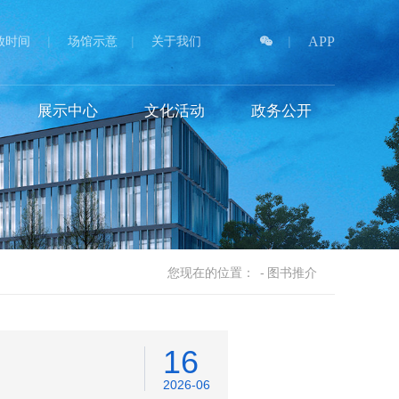
放时间
|
场馆示意
|
关于我们
|
APP
展示中心
文化活动
政务公开
您现在的位置：
-
图书推介
16
2026-06